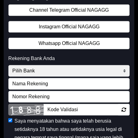
Channel Telegram Official NAGAGG
Instagram Official NAGAGG
Whatsapp Official NAGAGG
Rekening Bank Anda
Saya menyatakan bahwa saya telah berusia
setidaknya 18 tahun atau setidaknya usia legal di
negara tempat saya tinggal (mana saja yang lebih