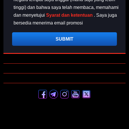
tinggi) dan bahwa saya telah membaca, memahami
dan menyetujui
Syarat dan ketentuan
. Saya juga
bersedia menerima email promosi
SUBMIT
Kalkulator Mix Parlay
TENTANG KAMI
INFO NAGAGG
RTP SLOTS
DEMO SLOT
INFO ZONA GACOR
NagaGG – Slot Online, Live Casino &
Sportsbook
NagaGG
adalah platform game online modern yang menyediakan